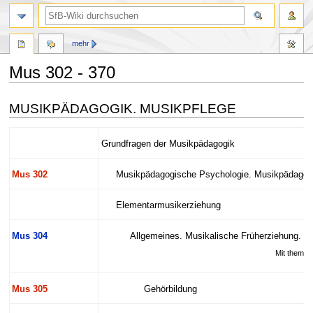
mehr
Mus 302 - 370
Zur
Zur
MUSIKPÄDAGOGIK. MUSIKPFLEGE
Navigation
Suche
springen
springen
Grundfragen der Musikpädagogik
Mus 302
Musikpädagogische Psychologie. Musikpädago
Elementarmusikerziehung
Mus 304
Allgemeines. Musikalische Früherziehung. Mu
Mit themat
Mus 305
Gehörbildung