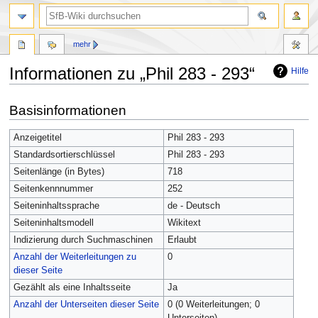
mehr
Informationen zu „Phil 283 - 293“
Hilfe
Zur
Zur
Basisinformationen
Navigation
Suche
springen
springen
Anzeigetitel
Phil 283 - 293
Standardsortierschlüssel
Phil 283 - 293
Seitenlänge (in Bytes)
718
Seitenkennnummer
252
Seiteninhaltssprache
de - Deutsch
Seiteninhaltsmodell
Wikitext
Indizierung durch Suchmaschinen
Erlaubt
Anzahl der Weiterleitungen zu
0
dieser Seite
Gezählt als eine Inhaltsseite
Ja
Anzahl der Unterseiten dieser Seite
0 (0 Weiterleitungen; 0
Unterseiten)