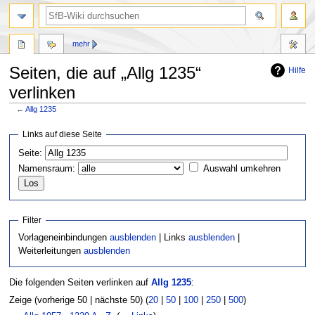
mehr
Seiten, die auf „Allg 1235“
Hilfe
verlinken
←
Allg 1235
Zur
Zur
Links auf diese Seite
Navigation
Suche
Seite:
springen
springen
Namensraum:
Auswahl umkehren
Filter
Vorlageneinbindungen
ausblenden
| Links
ausblenden
|
Weiterleitungen
ausblenden
Die folgenden Seiten verlinken auf
Allg 1235
:
Zeige (vorherige 50 | nächste 50) (
20
|
50
|
100
|
250
|
500
)