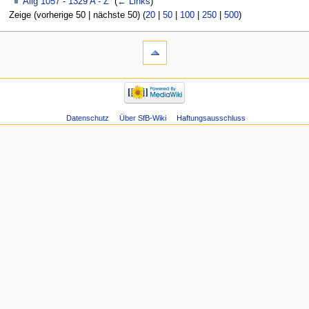
Allg 1057 - 1329 A - Z
‎
(
← Links
)
Zeige (vorherige 50 | nächste 50) (
20
|
50
|
100
|
250
|
500
)
Datenschutz
Über SfB-Wiki
Haftungsausschluss