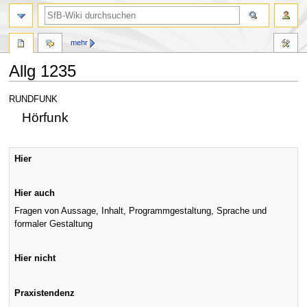
mehr
Allg 1235
Zur
Zur
RUNDFUNK
Navigation
Suche
Hörfunk
springen
springen
Hier
Hier auch
Fragen von Aussage, Inhalt, Programmgestaltung, Sprache und
formaler Gestaltung
Hier nicht
Praxistendenz