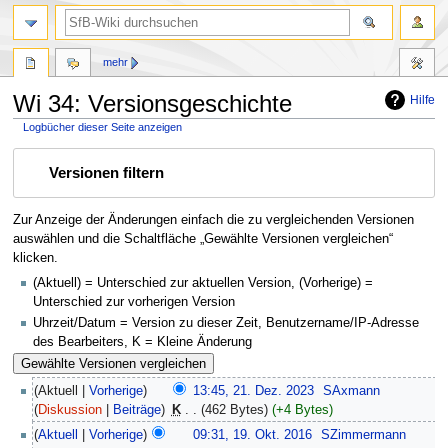
mehr
Wi 34: Versionsgeschichte
Hilfe
Logbücher dieser Seite anzeigen
Zur
Zur
Versionen filtern
Navigation
Suche
springen
springen
Zur Anzeige der Änderungen einfach die zu vergleichenden Versionen
auswählen und die Schaltfläche „Gewählte Versionen vergleichen“
klicken.
(Aktuell) = Unterschied zur aktuellen Version, (Vorherige) =
Unterschied zur vorherigen Version
Uhrzeit/Datum = Version zu dieser Zeit, Benutzername/IP-Adresse
des Bearbeiters, K = Kleine Änderung
Aktuell
Vorherige
13:45, 21. Dez. 2023
‎
SAxmann
Diskussion
Beiträge
‎
K
462 Bytes
+4 Bytes
Aktuell
Vorherige
09:31, 19. Okt. 2016
‎
SZimmermann