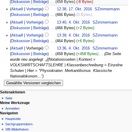
Diskussion
Beiträge
‎
458 Bytes
-8 Bytes
Aktuell
Vorherige
12:38, 17. Okt. 2016
‎
SZimmermann
Diskussion
Beiträge
‎
466 Bytes
0 Bytes
Aktuell
Vorherige
13:40, 4. Okt. 2016
‎
SZimmermann
Diskussion
Beiträge
‎
466 Bytes
+2 Bytes
Aktuell
Vorherige
13:39, 4. Okt. 2016
‎
SZimmermann
Diskussion
Beiträge
‎
464 Bytes
+6 Bytes
Aktuell
Vorherige
13:36, 4. Okt. 2016
‎
SZimmermann
Diskussion
Beiträge
‎
458 Bytes
+458 Bytes
‎
Die Seite
wurde neu angelegt: „{{Notationsseiten | Kontext =
VOLKSWIRTSCHAFTSLEHRE | Klassenbeschreibung = Einzelne
Schulen | Hier = *Physiokraten. Merkantilismus. Klassische
Nationalökonom…“
Seitenaktionen
Seite
Meine Werkzeuge
Anmelden
Navigation
Hauptseite
Sachgruppenübers.
SfB-Bibliotheken