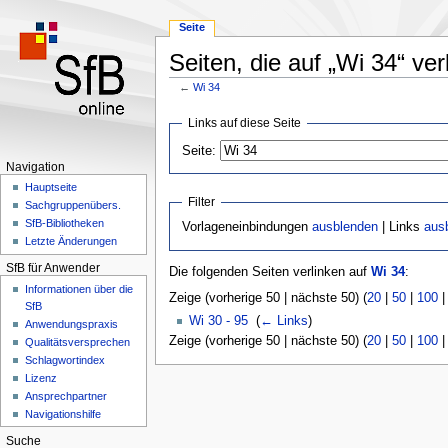
Seite
Seiten, die auf „Wi 34“ ver
←
Wi 34
Zur
Zur
Links auf diese Seite
Navigation
Suche
Seite:
springen
springen
Navigation
Hauptseite
Filter
Sachgruppenübers.
SfB-Bibliotheken
Vorlageneinbindungen
ausblenden
| Links
aus
Letzte Änderungen
SfB für Anwender
Die folgenden Seiten verlinken auf
Wi 34
:
Informationen über die
Zeige (vorherige 50 | nächste 50) (
20
|
50
|
100
SfB
Wi 30 - 95
‎
(
← Links
)
Anwendungspraxis
Zeige (vorherige 50 | nächste 50) (
20
|
50
|
100
Qualitätsversprechen
Schlagwortindex
Lizenz
Ansprechpartner
Navigationshilfe
Suche