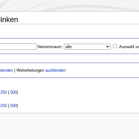
linken
Namensraum:
Auswahl u
blenden
| Weiterleitungen
ausblenden
|
250
|
500
)
|
250
|
500
)