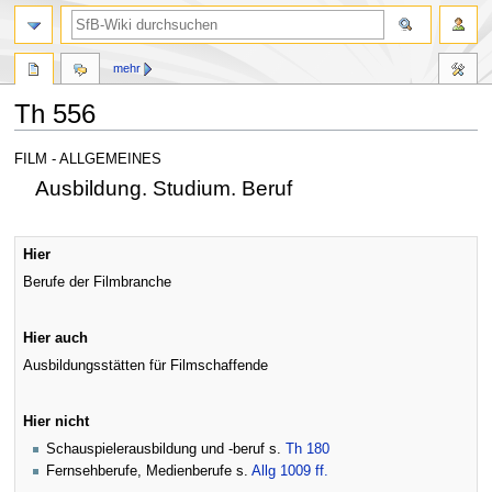
mehr
Th 556
Zur
Zur
FILM - ALLGEMEINES
Navigation
Suche
Ausbildung. Studium. Beruf
springen
springen
Hier
Berufe der Filmbranche
Hier auch
Ausbildungsstätten für Filmschaffende
Hier nicht
Schauspielerausbildung und -beruf s.
Th 180
Fernsehberufe, Medienberufe s.
Allg 1009 ff.