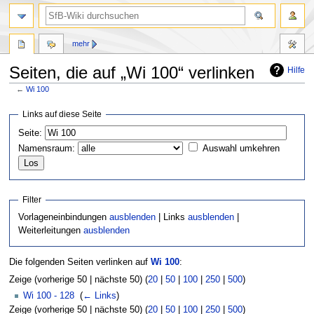
mehr
Seiten, die auf „Wi 100“ verlinken
Hilfe
←
Wi 100
Zur
Zur
Links auf diese Seite
Navigation
Suche
Seite:
springen
springen
Namensraum:
Auswahl umkehren
Filter
Vorlageneinbindungen
ausblenden
| Links
ausblenden
|
Weiterleitungen
ausblenden
Die folgenden Seiten verlinken auf
Wi 100
:
Zeige (vorherige 50 | nächste 50) (
20
|
50
|
100
|
250
|
500
)
Wi 100 - 128
‎
(
← Links
)
Zeige (vorherige 50 | nächste 50) (
20
|
50
|
100
|
250
|
500
)