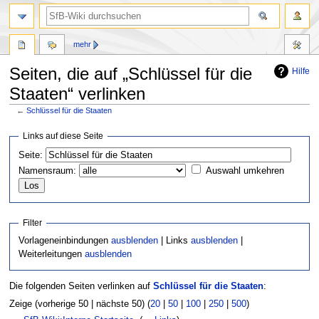
mehr
Seiten, die auf „Schlüssel für die
Hilfe
Staaten“ verlinken
←
Schlüssel für die Staaten
Zur
Zur
Links auf diese Seite
Navigation
Suche
Seite:
springen
springen
Namensraum:
Auswahl umkehren
Filter
Vorlageneinbindungen
ausblenden
| Links
ausblenden
|
Weiterleitungen
ausblenden
Die folgenden Seiten verlinken auf
Schlüssel für die Staaten
:
Zeige (vorherige 50 | nächste 50) (
20
|
50
|
100
|
250
|
500
)