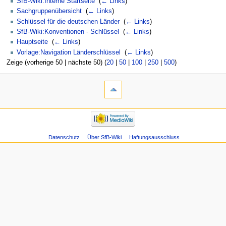
SfB-Wiki:Interne Startseite
‎
(
← Links
)
Sachgruppenübersicht
‎
(
← Links
)
Schlüssel für die deutschen Länder
‎
(
← Links
)
SfB-Wiki:Konventionen - Schlüssel
‎
(
← Links
)
Hauptseite
‎
(
← Links
)
Vorlage:Navigation Länderschlüssel
‎
(
← Links
)
Zeige (vorherige 50 | nächste 50) (
20
|
50
|
100
|
250
|
500
)
Datenschutz
Über SfB-Wiki
Haftungsausschluss