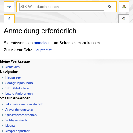
Anmeldung erforderlich
Zur
Zur
Sie müssen sich
anmelden
, um Seiten lesen zu können.
Navigation
Suche
Zurück zur Seite
Hauptseite
.
springen
springen
Meine Werkzeuge
Anmelden
Navigation
Hauptseite
Sachgruppenübers.
SfB-Bibliotheken
Letzte Änderungen
SfB für Anwender
Informationen über die SfB
Anwendungspraxis
Qualitätsversprechen
Schlagwortindex
Lizenz
Ansprechpartner