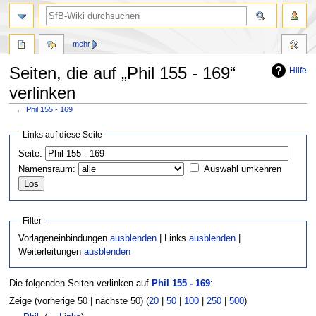
mehr
Seiten, die auf „Phil 155 - 169“
Hilfe
verlinken
←
Phil 155 - 169
Zur
Zur
Links auf diese Seite
Navigation
Suche
Seite:
springen
springen
Namensraum:
Auswahl umkehren
Filter
Vorlageneinbindungen
ausblenden
| Links
ausblenden
|
Weiterleitungen
ausblenden
Die folgenden Seiten verlinken auf
Phil 155 - 169
:
Zeige (vorherige 50 | nächste 50) (
20
|
50
|
100
|
250
|
500
)