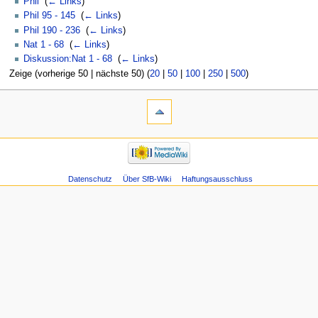
Phil
‎
(
← Links
)
Phil 95 - 145
‎
(
← Links
)
Phil 190 - 236
‎
(
← Links
)
Nat 1 - 68
‎
(
← Links
)
Diskussion:Nat 1 - 68
‎
(
← Links
)
Zeige (vorherige 50 | nächste 50) (
20
|
50
|
100
|
250
|
500
)
Datenschutz
Über SfB-Wiki
Haftungsausschluss