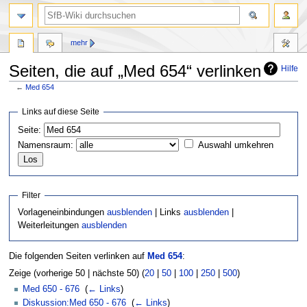
mehr
Seiten, die auf „Med 654“ verlinken
Hilfe
←
Med 654
Zur
Zur
Links auf diese Seite
Navigation
Suche
Seite:
springen
springen
Namensraum:
Auswahl umkehren
Filter
Vorlageneinbindungen
ausblenden
| Links
ausblenden
|
Weiterleitungen
ausblenden
Die folgenden Seiten verlinken auf
Med 654
:
Zeige (vorherige 50 | nächste 50) (
20
|
50
|
100
|
250
|
500
)
Med 650 - 676
‎
(
← Links
)
Diskussion:Med 650 - 676
‎
(
← Links
)