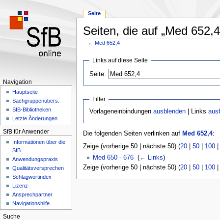
Seite
Seiten, die auf „Med 652,4
←
Med 652,4
Zur
Zur
Links auf diese Seite
Navigation
Suche
Seite:
springen
springen
Navigation
Hauptseite
Filter
Sachgruppenübers.
SfB-Bibliotheken
Vorlageneinbindungen
ausblenden
| Links
aus
Letzte Änderungen
SfB für Anwender
Die folgenden Seiten verlinken auf
Med 652,4
:
Informationen über die
Zeige (vorherige 50 | nächste 50) (
20
|
50
|
100
SfB
Med 650 - 676
‎
(
← Links
)
Anwendungspraxis
Zeige (vorherige 50 | nächste 50) (
20
|
50
|
100
Qualitätsversprechen
Schlagwortindex
Lizenz
Ansprechpartner
Navigationshilfe
Suche