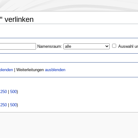
“ verlinken
Namensraum:
Auswahl u
blenden
| Weiterleitungen
ausblenden
|
250
|
500
)
|
250
|
500
)