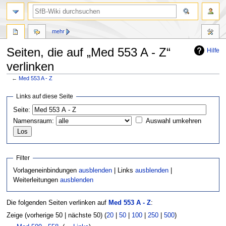
mehr
Seiten, die auf „Med 553 A - Z“
Hilfe
verlinken
←
Med 553 A - Z
Zur
Zur
Links auf diese Seite
Navigation
Suche
Seite:
springen
springen
Namensraum:
Auswahl umkehren
Filter
Vorlageneinbindungen
ausblenden
| Links
ausblenden
|
Weiterleitungen
ausblenden
Die folgenden Seiten verlinken auf
Med 553 A - Z
:
Zeige (vorherige 50 | nächste 50) (
20
|
50
|
100
|
250
|
500
)