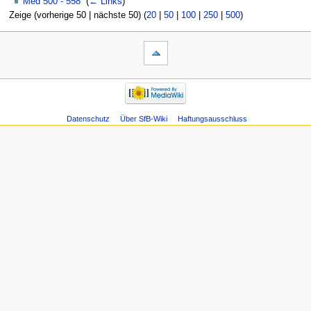
Med 500 - 558
‎
(
← Links
)
Zeige (vorherige 50 | nächste 50) (
20
|
50
|
100
|
250
|
500
)
Datenschutz
Über SfB-Wiki
Haftungsausschluss