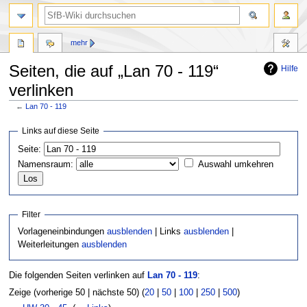
mehr
Seiten, die auf „Lan 70 - 119“
Hilfe
verlinken
←
Lan 70 - 119
Zur
Zur
Links auf diese Seite
Navigation
Suche
Seite:
springen
springen
Namensraum:
Auswahl umkehren
Filter
Vorlageneinbindungen
ausblenden
| Links
ausblenden
|
Weiterleitungen
ausblenden
Die folgenden Seiten verlinken auf
Lan 70 - 119
:
Zeige (vorherige 50 | nächste 50) (
20
|
50
|
100
|
250
|
500
)