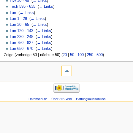
HW 30 - 45
‎
(
← Links
)
Tech 595 - 635
‎
(
← Links
)
Lan
‎
(
← Links
)
Lan 1 - 29
‎
(
← Links
)
Lan 30 - 65
‎
(
← Links
)
Lan 120 - 143
‎
(
← Links
)
Lan 230 - 248
‎
(
← Links
)
Lan 750 - 827
‎
(
← Links
)
Lan 650 - 670
‎
(
← Links
)
Zeige (vorherige 50 | nächste 50) (
20
|
50
|
100
|
250
|
500
)
Datenschutz
Über SfB-Wiki
Haftungsausschluss