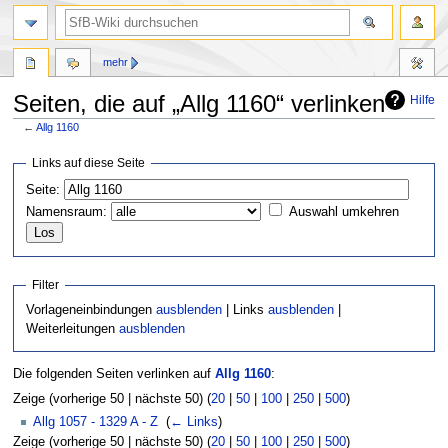
mehr
Seiten, die auf „Allg 1160“ verlinken
Hilfe
←
Allg 1160
Zur
Zur
Links auf diese Seite
Navigation
Suche
Seite:
springen
springen
Namensraum:
Auswahl umkehren
Filter
Vorlageneinbindungen
ausblenden
| Links
ausblenden
|
Weiterleitungen
ausblenden
Die folgenden Seiten verlinken auf
Allg 1160
:
Zeige (vorherige 50 | nächste 50) (
20
|
50
|
100
|
250
|
500
)
Allg 1057 - 1329 A - Z
‎
(
← Links
)
Zeige (vorherige 50 | nächste 50) (
20
|
50
|
100
|
250
|
500
)