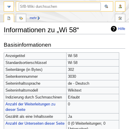
mehr
Informationen zu „Wi 58“
Hilfe
Zur
Zur
Basisinformationen
Navigation
Suche
springen
springen
Anzeigetitel
Wi 58
Standardsortierschlüssel
Wi 58
Seitenlänge (in Bytes)
302
Seitenkennnummer
3030
Seiteninhaltssprache
de - Deutsch
Seiteninhaltsmodell
Wikitext
Indizierung durch Suchmaschinen
Erlaubt
Anzahl der Weiterleitungen zu
0
dieser Seite
Gezählt als eine Inhaltsseite
Ja
Anzahl der Unterseiten dieser Seite
0 (0 Weiterleitungen; 0
Unterseiten)