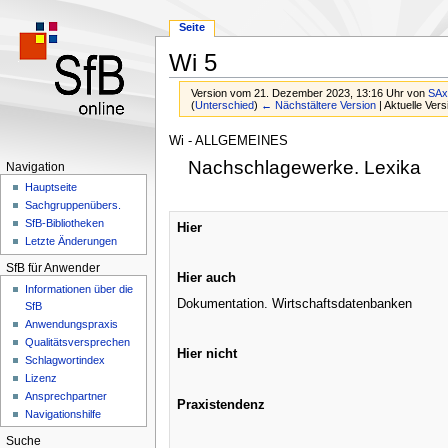
Seite
Wi 5
Version vom 21. Dezember 2023, 13:16 Uhr von
SA
(
Unterschied
)
← Nächstältere Version
| Aktuelle Ver
Zur
Zur
Wi - ALLGEMEINES
Navigation
Suche
Nachschlagewerke. Lexika
Navigation
springen
springen
Hauptseite
Sachgruppenübers.
SfB-Bibliotheken
Hier
Letzte Änderungen
SfB für Anwender
Hier auch
Informationen über die
Dokumentation. Wirtschaftsdatenbanken
SfB
Anwendungspraxis
Qualitätsversprechen
Hier nicht
Schlagwortindex
Lizenz
Ansprechpartner
Praxistendenz
Navigationshilfe
Suche