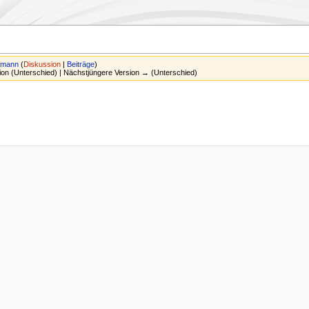
xmann
(
Diskussion
|
Beiträge
)
sion (Unterschied) | Nächstjüngere Version → (Unterschied)