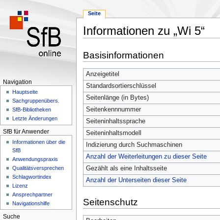
Seite
Informationen zu „Wi 5“
Zur
Zur
Basisinformationen
Navigation
Suche
springen
springen
Anzeigetitel
Navigation
Standardsortierschlüssel
Hauptseite
Seitenlänge (in Bytes)
Sachgruppenübers.
Seitenkennnummer
SfB-Bibliotheken
Letzte Änderungen
Seiteninhaltssprache
SfB für Anwender
Seiteninhaltsmodell
Informationen über die
Indizierung durch Suchmaschinen
SfB
Anzahl der Weiterleitungen zu dieser Seite
Anwendungspraxis
Gezählt als eine Inhaltsseite
Qualitätsversprechen
Schlagwortindex
Anzahl der Unterseiten dieser Seite
Lizenz
Ansprechpartner
Seitenschutz
Navigationshilfe
Suche