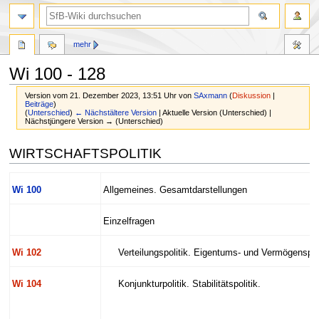
mehr
Wi 100 - 128
Version vom 21. Dezember 2023, 13:51 Uhr von
SAxmann
(
Diskussion
|
Beiträge
)
(
Unterschied
)
← Nächstältere Version
| Aktuelle Version (Unterschied) |
Nächstjüngere Version → (Unterschied)
Zur
Zur
WIRTSCHAFTSPOLITIK
Navigation
Suche
springen
springen
Wi 100
Allgemeines. Gesamtdarstellungen
Einzelfragen
Wi 102
Verteilungspolitik. Eigentums- und Vermögenspol
Wi 104
Konjunkturpolitik. Stabilitätspolitik.