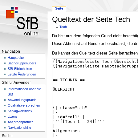
Seite
Quelltext der Seite Tech
←
Tech
Zur
Zur
Du bist aus dem folgenden Grund nicht berechtig
Navigation
Suche
Diese Aktion ist auf Benutzer beschränkt, die d
springen
springen
Navigation
Du kannst den Quelltext dieser Seite betrachten
Hauptseite
Sachgruppenübers.
SfB-Bibliotheken
Letzte Änderungen
SfB für Anwender
Informationen über die
SfB
Anwendungspraxis
Qualitätsversprechen
Schlagwortindex
Lizenz
Ansprechpartner
Navigationshilfe
Suche