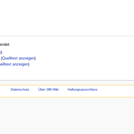
endet:
n
)
(
Quelltext anzeigen
)
elltext anzeigen
)
Datenschutz
Über SfB-Wiki
Haftungsausschluss