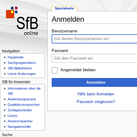
Spezialseite
Anmelden
Zur
Zur
Benutzername
Navigation
Suche
springen
springen
Passwort
Navigation
Hauptseite
Sachgruppenübers.
SfB-Bibliotheken
Angemeldet bleiben
Letzte Änderungen
SfB für Anwender
Anmelden
Informationen über die
SfB
Hilfe beim Anmelden
Anwendungspraxis
Passwort vergessen?
Qualitätsversprechen
Schlagwortindex
Lizenz
Ansprechpartner
Navigationshilfe
Suche