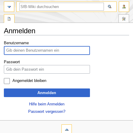
Anmelden
Zur
Zur
Benutzername
Navigation
Suche
springen
springen
Passwort
Angemeldet bleiben
Anmelden
Hilfe beim Anmelden
Passwort vergessen?