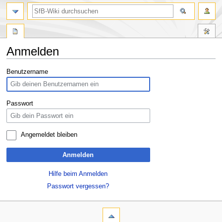
Anmelden
Zur
Zur
Benutzername
Navigation
Suche
springen
springen
Passwort
Angemeldet bleiben
Anmelden
Hilfe beim Anmelden
Passwort vergessen?