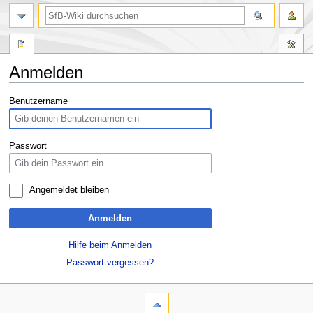
Anmelden
Zur
Zur
Benutzername
Navigation
Suche
springen
springen
Passwort
Angemeldet bleiben
Anmelden
Hilfe beim Anmelden
Passwort vergessen?