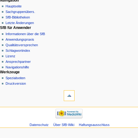
Navigation
Hauptseite
Sachgruppenübers.
SfB-Bibliotheken
Letzte Änderungen
SfB für Anwender
Informationen über die SfB
Anwendungspraxis
Qualitätsversprechen
Schlagwortindex
Lizenz
Ansprechpartner
Navigationshilfe
Werkzeuge
Spezialseiten
Druckversion
Datenschutz
Über SfB-Wiki
Haftungsausschluss