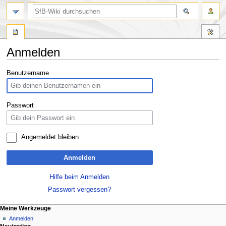
Anmelden
Zur
Zur
Benutzername
Navigation
Suche
springen
springen
Passwort
Angemeldet bleiben
Anmelden
Hilfe beim Anmelden
Passwort vergessen?
Meine Werkzeuge
Anmelden