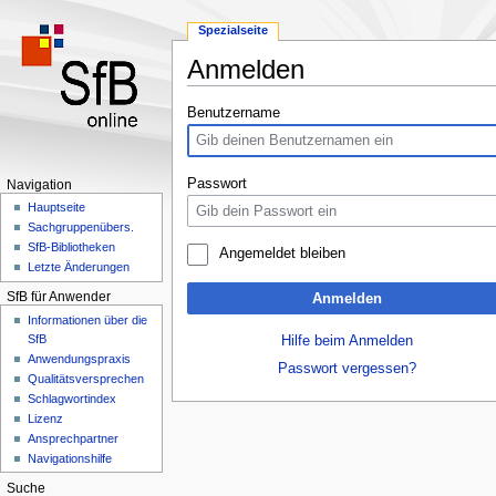
Spezialseite
Anmelden
Zur
Zur
Benutzername
Navigation
Suche
springen
springen
Passwort
Navigation
Hauptseite
Sachgruppenübers.
SfB-Bibliotheken
Angemeldet bleiben
Letzte Änderungen
SfB für Anwender
Anmelden
Informationen über die
SfB
Hilfe beim Anmelden
Anwendungspraxis
Passwort vergessen?
Qualitätsversprechen
Schlagwortindex
Lizenz
Ansprechpartner
Navigationshilfe
Suche