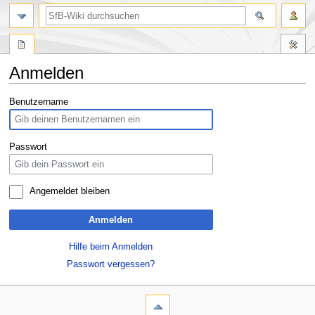
Anmelden
Zur
Zur
Benutzername
Navigation
Suche
springen
springen
Passwort
Angemeldet bleiben
Anmelden
Hilfe beim Anmelden
Passwort vergessen?