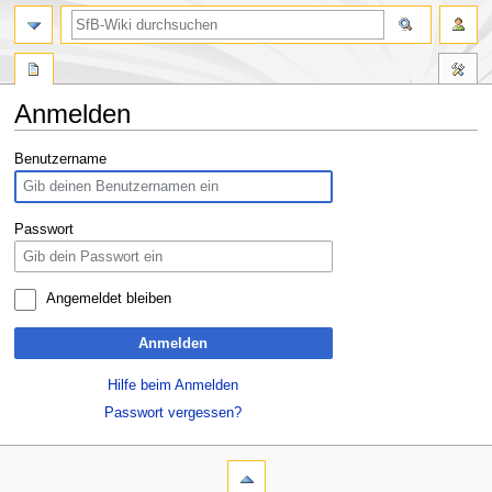
Anmelden
Zur
Zur
Benutzername
Navigation
Suche
springen
springen
Passwort
Angemeldet bleiben
Anmelden
Hilfe beim Anmelden
Passwort vergessen?