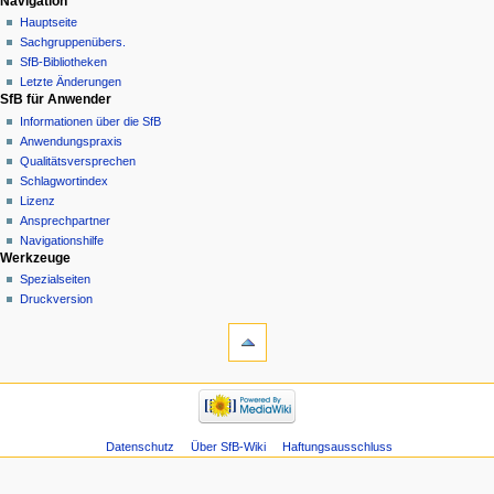
Navigation
Hauptseite
Sachgruppenübers.
SfB-Bibliotheken
Letzte Änderungen
SfB für Anwender
Informationen über die SfB
Anwendungspraxis
Qualitätsversprechen
Schlagwortindex
Lizenz
Ansprechpartner
Navigationshilfe
Werkzeuge
Spezialseiten
Druckversion
Datenschutz
Über SfB-Wiki
Haftungsausschluss