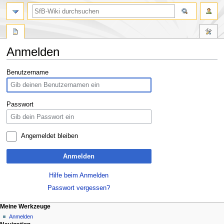
Anmelden
Zur
Zur
Benutzername
Navigation
Suche
springen
springen
Passwort
Angemeldet bleiben
Anmelden
Hilfe beim Anmelden
Passwort vergessen?
Meine Werkzeuge
Anmelden