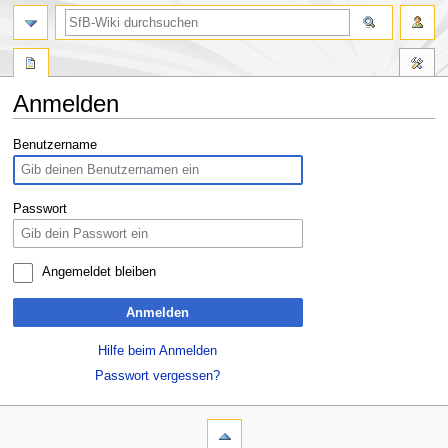
Anmelden
Zur
Zur
Benutzername
Navigation
Suche
springen
springen
Passwort
Angemeldet bleiben
Anmelden
Hilfe beim Anmelden
Passwort vergessen?