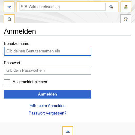
Anmelden
Zur
Zur
Benutzername
Navigation
Suche
springen
springen
Passwort
Angemeldet bleiben
Anmelden
Hilfe beim Anmelden
Passwort vergessen?