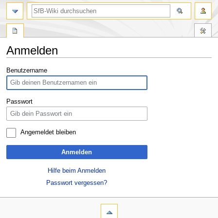
Anmelden
Zur
Zur
Benutzername
Navigation
Suche
springen
springen
Passwort
Angemeldet bleiben
Anmelden
Hilfe beim Anmelden
Passwort vergessen?