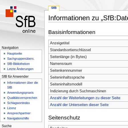
SfB
Informationen zu „SfB:Dat
Zur
Zur
Basisinformationen
Navigation
Suche
springen
springen
Anzeigetitel
Navigation
Standardsortierschlüssel
Hauptseite
Seitenlänge (in Bytes)
Sachgruppenübers.
Namensraum
SfB-Bibliotheken
Letzte Änderungen
Seitenkennnummer
SfB für Anwender
Seiteninhaltssprache
Informationen über die
Seiteninhaltsmodell
SfB
Indizierung durch Suchmaschinen
Anwendungspraxis
Anzahl der Weiterleitungen zu dieser Seite
Qualitätsversprechen
Schlagwortindex
Anzahl der Unterseiten dieser Seite
Lizenz
Ansprechpartner
Seitenschutz
Navigationshilfe
Suche