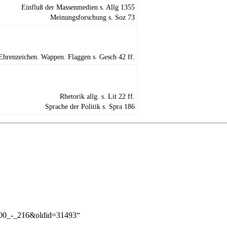
Einfluß der Massenmedien s.
Allg 1355
Meinungsforschung s.
Soz 73
Ehrenzeichen. Wappen. Flaggen s.
Gesch 42
ff.
Rhetorik allg. s.
Lit 22
ff.
Sprache der Politik s.
Spra 186
l_200_-_216&oldid=31493
“