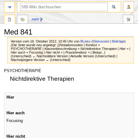
mehr
Med 841
Version vom 16. Oktober 2012, 10:45 Uhr von
BLeiss
(
Diskussion
|
Beiträge
)
(Die Seite wurde neu angelegt: {{Notationsseiten | Kontext =
PSYCHOTHERAPIE | Klassenbeschreibung = Nichtdirektive Therapien | Hier = |
Hier auch = Focusing | Hier nicht = | Praxistendenz = | Beispi...)
(Unterschied) ← Nächstältere Version | Aktuelle Version (Unterschied) |
Nächstjüngere Version → (Unterschied)
Zur
Zur
PSYCHOTHERAPIE
Navigation
Suche
Nichtdirektive Therapien
springen
springen
Hier
Hier auch
Focusing
Hier nicht