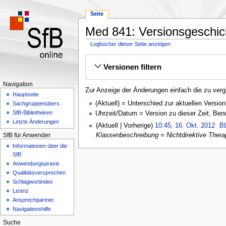
Seite
Med 841: Versionsgeschic
Logbücher dieser Seite anzeigen
Zur
Zur
Versionen filtern
Navigation
Suche
springen
springen
Navigation
Zur Anzeige der Änderungen einfach die zu verg
Hauptseite
(Aktuell) = Unterschied zur aktuellen Version
Sachgruppenübers.
SfB-Bibliotheken
Uhrzeit/Datum = Version zu dieser Zeit, Be
Letzte Änderungen
Aktuell
Vorherige
10:45, 16. Okt. 2012
‎
B
Klassenbeschreibung = Nichtdirektive Therapie
SfB für Anwender
Informationen über die
SfB
Anwendungspraxis
Qualitätsversprechen
Schlagwortindex
Lizenz
Ansprechpartner
Navigationshilfe
Suche