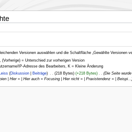
hte
leichenden Versionen auswählen und die Schaltfläche „Gewählte Versionen ver
, (Vorherige) = Unterschied zur vorherigen Version
nutzername/IP-Adresse des Bearbeiters, K = Kleine Änderung
Leiss
Diskussion
Beiträge
‎
218 Bytes
+218 Bytes
‎
Die Seite wurd
n | Hier = | Hier auch = Focusing | Hier nicht = | Praxistendenz = | Beispi...