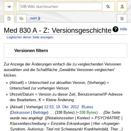
mehr
Med 830 A - Z: Versionsgeschichte
Hilfe
Logbücher dieser Seite anzeigen
Zur
Zur
Versionen filtern
Navigation
Suche
springen
springen
Zur Anzeige der Änderungen einfach die zu vergleichenden Versionen
auswählen und die Schaltfläche „Gewählte Versionen vergleichen“
klicken.
(Aktuell) = Unterschied zur aktuellen Version, (Vorherige) =
Unterschied zur vorherigen Version
Uhrzeit/Datum = Version zu dieser Zeit, Benutzername/IP-Adresse
des Bearbeiters, K = Kleine Änderung
Aktuell
Vorherige
12:53, 19. Okt. 2012
‎
BLeiss
Diskussion
Beiträge
‎
338 Bytes
+338 Bytes
‎
Die Seite
wurde neu angelegt: {{Notationsseiten | Kontext = PSYCHIATRIE |
Klassenbeschreibung = Einzelne Erkrankungen | Hier =Asperger-
Syndrom, Autismus: Titel mit Schwerpunkt Krankheitsbild, Ther...