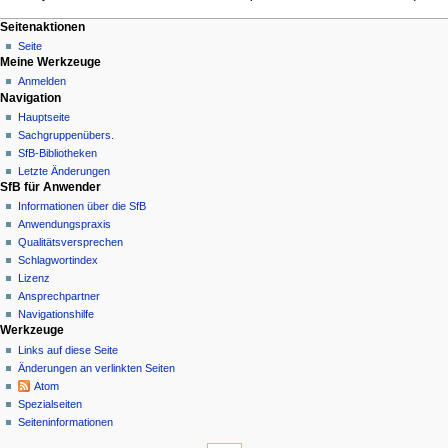
Seitenaktionen
Seite
Meine Werkzeuge
Anmelden
Navigation
Hauptseite
Sachgruppenübers.
SfB-Bibliotheken
Letzte Änderungen
SfB für Anwender
Informationen über die SfB
Anwendungspraxis
Qualitätsversprechen
Schlagwortindex
Lizenz
Ansprechpartner
Navigationshilfe
Werkzeuge
Links auf diese Seite
Änderungen an verlinkten Seiten
Atom
Spezialseiten
Seiten­informationen