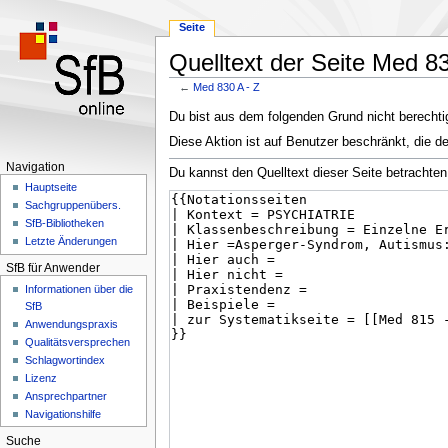
Seite
Quelltext der Seite Med 83
←
Med 830 A - Z
Zur
Zur
Du bist aus dem folgenden Grund nicht berechtig
Navigation
Suche
Diese Aktion ist auf Benutzer beschränkt, die d
springen
springen
Navigation
Du kannst den Quelltext dieser Seite betrachten
Hauptseite
Sachgruppenübers.
SfB-Bibliotheken
Letzte Änderungen
SfB für Anwender
Informationen über die
SfB
Anwendungspraxis
Qualitätsversprechen
Schlagwortindex
Lizenz
Ansprechpartner
Navigationshilfe
Suche