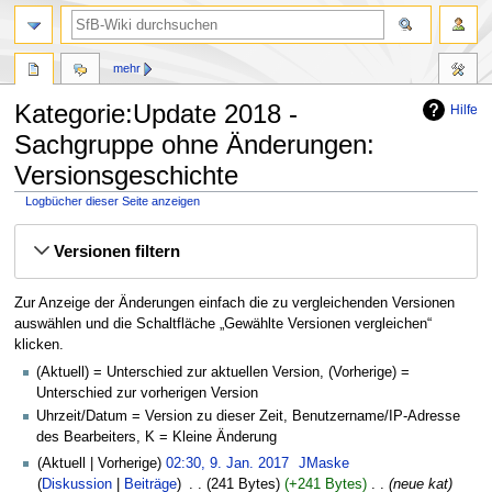
mehr
Kategorie:Update 2018 -
Hilfe
Sachgruppe ohne Änderungen:
Versionsgeschichte
Logbücher dieser Seite anzeigen
Zur
Zur
Versionen filtern
Navigation
Suche
springen
springen
Zur Anzeige der Änderungen einfach die zu vergleichenden Versionen
auswählen und die Schaltfläche „Gewählte Versionen vergleichen“
klicken.
(Aktuell) = Unterschied zur aktuellen Version, (Vorherige) =
Unterschied zur vorherigen Version
Uhrzeit/Datum = Version zu dieser Zeit, Benutzername/IP-Adresse
des Bearbeiters, K = Kleine Änderung
Aktuell
Vorherige
02:30, 9. Jan. 2017
‎
JMaske
Diskussion
Beiträge
‎
241 Bytes
+241 Bytes
‎
neue kat