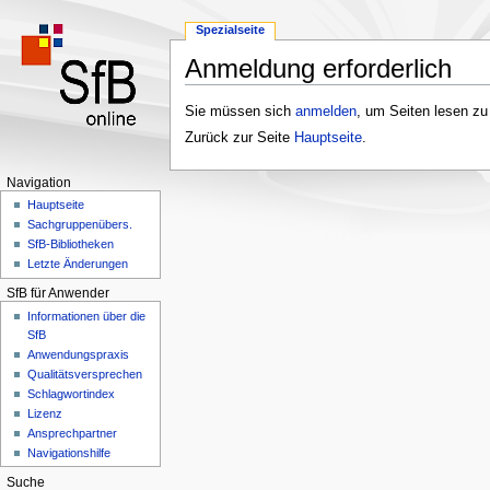
Spezialseite
Anmeldung erforderlich
Zur
Zur
Sie müssen sich
anmelden
, um Seiten lesen zu
Navigation
Suche
Zurück zur Seite
Hauptseite
.
springen
springen
Navigation
Hauptseite
Sachgruppenübers.
SfB-Bibliotheken
Letzte Änderungen
SfB für Anwender
Informationen über die
SfB
Anwendungspraxis
Qualitätsversprechen
Schlagwortindex
Lizenz
Ansprechpartner
Navigationshilfe
Suche