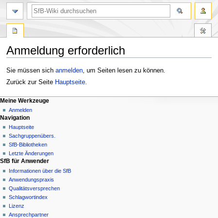
Anmeldung erforderlich
Zur
Zur
Sie müssen sich
anmelden
, um Seiten lesen zu können.
Navigation
Suche
Zurück zur Seite
Hauptseite
.
springen
springen
Meine Werkzeuge
Anmelden
Navigation
Hauptseite
Sachgruppenübers.
SfB-Bibliotheken
Letzte Änderungen
SfB für Anwender
Informationen über die SfB
Anwendungspraxis
Qualitätsversprechen
Schlagwortindex
Lizenz
Ansprechpartner