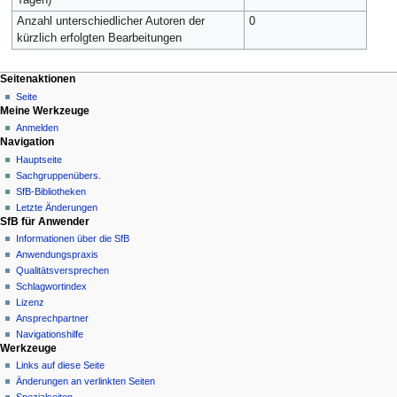
Anzahl unterschiedlicher Autoren der
0
kürzlich erfolgten Bearbeitungen
Seitenaktionen
Seite
Meine Werkzeuge
Anmelden
Navigation
Hauptseite
Sachgruppenübers.
SfB-Bibliotheken
Letzte Änderungen
SfB für Anwender
Informationen über die SfB
Anwendungspraxis
Qualitätsversprechen
Schlagwortindex
Lizenz
Ansprechpartner
Navigationshilfe
Werkzeuge
Links auf diese Seite
Änderungen an verlinkten Seiten