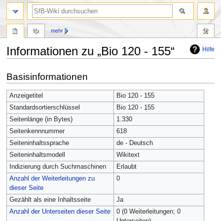
mehr
Informationen zu „Bio 120 - 155“
Hilfe
Zur
Zur
Basisinformationen
Navigation
Suche
springen
springen
Anzeigetitel
Bio 120 - 155
Standardsortierschlüssel
Bio 120 - 155
Seitenlänge (in Bytes)
1.330
Seitenkennnummer
618
Seiteninhaltssprache
de - Deutsch
Seiteninhaltsmodell
Wikitext
Indizierung durch Suchmaschinen
Erlaubt
Anzahl der Weiterleitungen zu
0
dieser Seite
Gezählt als eine Inhaltsseite
Ja
Anzahl der Unterseiten dieser Seite
0 (0 Weiterleitungen; 0
Unterseiten)