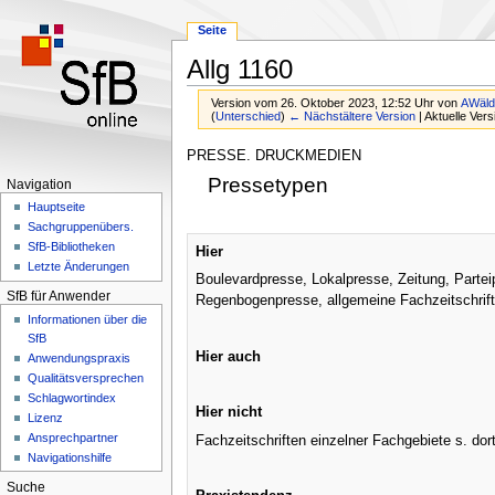
Seite
Allg 1160
Version vom 26. Oktober 2023, 12:52 Uhr von
AWäld
(
Unterschied
)
← Nächstältere Version
| Aktuelle Ver
Zur
Zur
PRESSE. DRUCKMEDIEN
Navigation
Suche
Pressetypen
Navigation
springen
springen
Hauptseite
Sachgruppenübers.
SfB-Bibliotheken
Hier
Letzte Änderungen
Boulevardpresse, Lokalpresse, Zeitung, Parteipr
SfB für Anwender
Regenbogenpresse, allgemeine Fachzeitschriften
Informationen über die
SfB
Hier auch
Anwendungspraxis
Qualitätsversprechen
Schlagwortindex
Hier nicht
Lizenz
Ansprechpartner
Fachzeitschriften einzelner Fachgebiete s. dor
Navigationshilfe
Suche