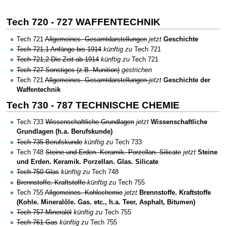
Tech 720 - 727 WAFFENTECHNIK
Tech 721
Allgemeines. Gesamtdarstellungen
jetzt
Geschichte
Tech 721,1 Anfänge bis 1914
künftig zu
Tech 721
Tech 721,2 Die Zeit ab 1914
künftig zu
Tech 721
Tech 727 Sonstiges (z.B. Munition)
gestrichen
Tech 721
Allgemeines. Gesamtdarstellungen
jetzt
Geschichte der
Waffentechnik
Tech 730 - 787 TECHNISCHE CHEMIE
Tech 733
Wissenschaftliche Grundlagen
jetzt
Wissenschaftliche
Grundlagen (h.a. Berufskunde)
Tech 735 Berufskunde
künftig zu
Tech 733
Tech 748
Steine und Erden. Keramik. Porzellan. Silicate
jetzt
Steine
und Erden. Keramik. Porzellan. Glas. Silicate
Tech 750 Glas
künftig zu
Tech 748
Brennstoffe. Kraftstoffe
künftig zu
Tech 755
Tech 755
Allgemeines. Kohlechemie
jetzt
Brennstoffe. Kraftstoffe
(Kohle. Mineralöle. Gas. etc., h.a. Teer, Asphalt, Bitumen)
Tech 757 Mineralöl
künftig zu
Tech 755
Tech 761 Gas
künftig zu
Tech 755