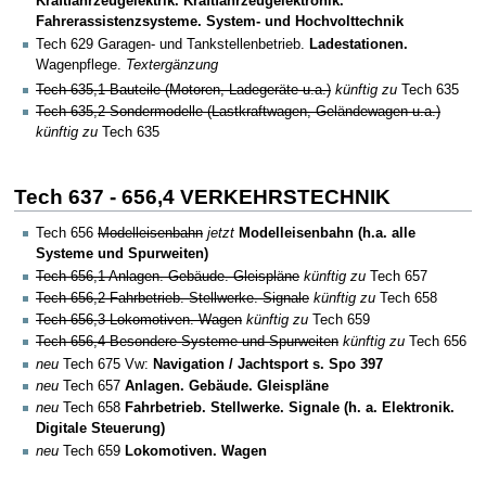
Kraftfahrzeugelektrik. Kraftfahrzeugelektronik.
Fahrerassistenzsysteme. System- und Hochvolttechnik
Tech 629 Garagen- und Tankstellenbetrieb.
Ladestationen.
Wagenpflege.
Textergänzung
Tech 635,1 Bauteile (Motoren, Ladegeräte u.a.)
künftig zu
Tech 635
Tech 635,2 Sondermodelle (Lastkraftwagen, Geländewagen u.a.)
künftig zu
Tech 635
Tech 637 - 656,4 VERKEHRSTECHNIK
Tech 656
Modelleisenbahn
jetzt
Modelleisenbahn (h.a. alle
Systeme und Spurweiten)
Tech 656,1 Anlagen. Gebäude. Gleispläne
künftig zu
Tech 657
Tech 656,2 Fahrbetrieb. Stellwerke. Signale
künftig zu
Tech 658
Tech 656,3 Lokomotiven. Wagen
künftig zu
Tech 659
Tech 656,4 Besondere Systeme und Spurweiten
künftig zu
Tech 656
neu
Tech 675 Vw:
Navigation / Jachtsport s. Spo 397
neu
Tech 657
Anlagen. Gebäude. Gleispläne
neu
Tech 658
Fahrbetrieb. Stellwerke. Signale (h. a. Elektronik.
Digitale Steuerung)
neu
Tech 659
Lokomotiven. Wagen