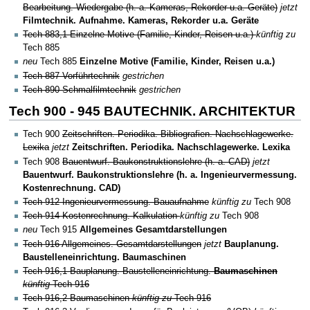
Bearbeitung. Wiedergabe (h. a. Kameras, Rekorder u.a. Geräte)
jetzt
Filmtechnik. Aufnahme. Kameras, Rekorder u.a. Geräte
Tech 883,1 Einzelne Motive (Familie, Kinder, Reisen u.a.)
künftig zu
Tech 885
neu
Tech 885
Einzelne Motive (Familie, Kinder, Reisen u.a.)
Tech 887 Vorführtechnik
gestrichen
Tech 890 Schmalfilmtechnik
gestrichen
Tech 900 - 945 BAUTECHNIK. ARCHITEKTUR
Tech 900
Zeitschriften. Periodika. Bibliografien. Nachschlagewerke.
Lexika
jetzt
Zeitschriften. Periodika. Nachschlagewerke. Lexika
Tech 908
Bauentwurf. Baukonstruktionslehre (h. a. CAD)
jetzt
Bauentwurf. Baukonstruktionslehre (h. a. Ingenieurvermessung.
Kostenrechnung. CAD)
Tech 912 Ingenieurvermessung. Bauaufnahme
künftig zu
Tech 908
Tech 914 Kostenrechnung. Kalkulation
künftig zu
Tech 908
neu
Tech 915
Allgemeines Gesamtdarstellungen
Tech 916 Allgemeines. Gesamtdarstellungen
jetzt
Bauplanung.
Baustelleneinrichtung. Baumaschinen
Tech 916,1 Bauplanung. Baustelleneinrichtung.
Baumaschinen
künftig
Tech 916
Tech 916,2 Baumaschinen
künftig zu
Tech 916