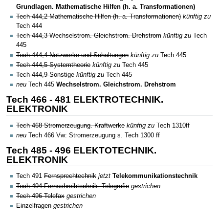
Grundlagen. Mathematische Hilfen (h. a. Transformationen)
Tech 444,2 Mathematische Hilfen (h. a. Transformationen)
künftig zu
Tech 444
Tech 444,3 Wechselstrom. Gleichstrom. Drehstrom
künftig zu
Tech
445
Tech 444,4 Netzwerke und Schaltungen
künftig zu
Tech 445
Tech 444,5 Systemtheorie
künftig zu
Tech 445
Tech 444,9 Sonstige
künftig zu
Tech 445
neu
Tech 445
Wechselstrom. Gleichstrom. Drehstrom
Tech 466 - 481 ELEKTROTECHNIK.
ELEKTRONIK
Tech 468 Stromerzeugung. Kraftwerke
künftig zu
Tech 1310ff
neu
Tech 466 Vw: Stromerzeugung s. Tech 1300 ff
Tech 485 - 496 ELEKTOTECHNIK.
ELEKTRONIK
Tech 491
Fernsprechtechnik
jetzt
Telekommunikationstechnik
Tech 494 Fernschreibtechnik. Telegrafie
gestrichen
Tech 496 Telefax
gestrichen
Einzelfragen
gestrichen