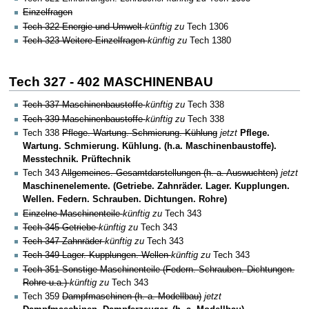
Einzelfragen
Tech 322 Energie und Umwelt
künftig zu
Tech 1306
Tech 323 Weitere Einzelfragen
künftig zu
Tech 1380
Tech 327 - 402 MASCHINENBAU
Tech 337 Maschinenbaustoffe
künftig zu
Tech 338
Tech 339 Maschinenbaustoffe
künftig zu
Tech 338
Tech 338
Pflege. Wartung. Schmierung. Kühlung
jetzt
Pflege.
Wartung. Schmierung. Kühlung. (h.a. Maschinenbaustoffe).
Messtechnik. Prüftechnik
Tech 343
Allgemeines. Gesamtdarstellungen (h. a. Auswuchten)
jetzt
Maschinenelemente. (Getriebe. Zahnräder. Lager. Kupplungen.
Wellen. Federn. Schrauben. Dichtungen. Rohre)
Einzelne Maschinenteile
künftig zu
Tech 343
Tech 345 Getriebe
künftig zu
Tech 343
Tech 347 Zahnräder
künftig zu
Tech 343
Tech 349 Lager. Kupplungen. Wellen
künftig zu
Tech 343
Tech 351 Sonstige Maschinenteile (Federn. Schrauben. Dichtungen.
Rohre u.a.)
künftig zu
Tech 343
Tech 359
Dampfmaschinen (h. a. Modellbau)
jetzt