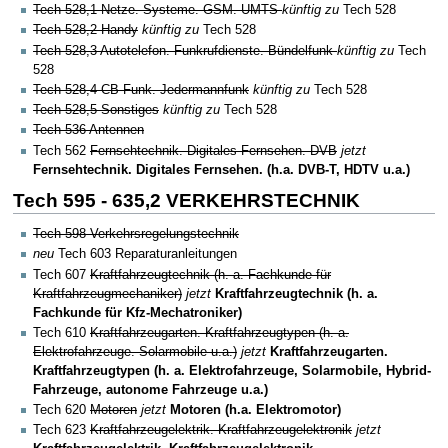
Tech 528,1 Netze. Systeme. GSM. UMTS
künftig zu
Tech 528
Tech 528,2 Handy
künftig zu
Tech 528
Tech 528,3 Autotelefon. Funkrufdienste. Bündelfunk
künftig zu
Tech
528
Tech 528,4 CB-Funk. Jedermannfunk
künftig zu
Tech 528
Tech 528,5 Sonstiges
künftig zu
Tech 528
Tech 536 Antennen
Tech 562
Fernsehtechnik. Digitales Fernsehen. DVB
jetzt
Fernsehtechnik. Digitales Fernsehen. (h.a. DVB-T, HDTV u.a.)
Tech 595 - 635,2 VERKEHRSTECHNIK
Tech 598 Verkehrsregelungstechnik
neu
Tech 603 Reparaturanleitungen
Tech 607
Kraftfahrzeugtechnik (h. a. Fachkunde für
Kraftfahrzeugmechaniker)
jetzt
Kraftfahrzeugtechnik (h. a.
Fachkunde für Kfz-Mechatroniker)
Tech 610
Kraftfahrzeugarten. Kraftfahrzeugtypen (h. a.
Elektrofahrzeuge. Solarmobile u.a.)
jetzt
Kraftfahrzeugarten.
Kraftfahrzeugtypen (h. a. Elektrofahrzeuge, Solarmobile, Hybrid-
Fahrzeuge, autonome Fahrzeuge u.a.)
Tech 620
Motoren
jetzt
Motoren (h.a. Elektromotor)
Tech 623
Kraftfahrzeugelektrik. Kraftfahrzeugelektronik
jetzt