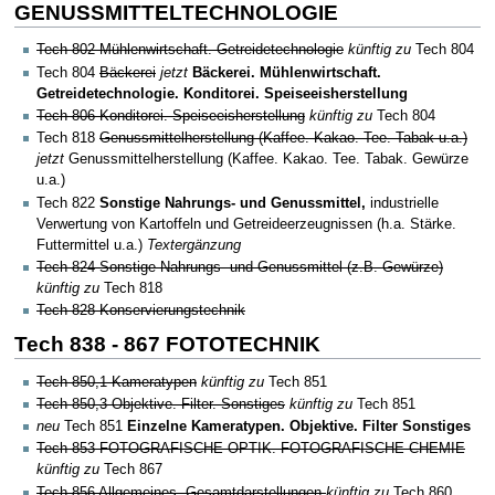
GENUSSMITTELTECHNOLOGIE
Tech 802 Mühlenwirtschaft. Getreidetechnologie
künftig zu
Tech 804
Tech 804
Bäckerei
jetzt
Bäckerei. Mühlenwirtschaft.
Getreidetechnologie. Konditorei. Speiseeisherstellung
Tech 806 Konditorei. Speiseeisherstellung
künftig zu
Tech 804
Tech 818
Genussmittelherstellung (Kaffee. Kakao. Tee. Tabak u.a.)
jetzt
Genussmittelherstellung (Kaffee. Kakao. Tee. Tabak. Gewürze
u.a.)
Tech 822
Sonstige Nahrungs- und Genussmittel,
industrielle
Verwertung von Kartoffeln und Getreideerzeugnissen (h.a. Stärke.
Futtermittel u.a.)
Textergänzung
Tech 824 Sonstige Nahrungs- und Genussmittel (z.B. Gewürze)
künftig zu
Tech 818
Tech 828 Konservierungstechnik
Tech 838 - 867 FOTOTECHNIK
Tech 850,1 Kameratypen
künftig zu
Tech 851
Tech 850,3 Objektive. Filter. Sonstiges
künftig zu
Tech 851
neu
Tech 851
Einzelne Kameratypen. Objektive. Filter Sonstiges
Tech 853 FOTOGRAFISCHE OPTIK. FOTOGRAFISCHE CHEMIE
künftig zu
Tech 867
Tech 856 Allgemeines. Gesamtdarstellungen
künftig zu
Tech 860