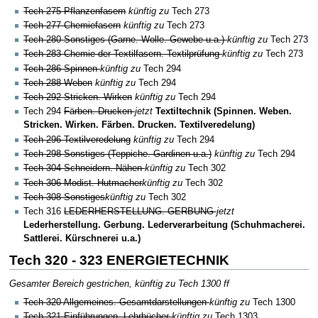
Tech 275 Pflanzenfasern
künftig zu
Tech 273
Tech 277 Chemiefasern
künftig zu
Tech 273
Tech 280 Sonstiges (Garne. Wolle. Gewebe u.a.)
künftig zu
Tech 273
Tech 283 Chemie der Textilfasern. Textilprüfung
künftig zu
Tech 273
Tech 286 Spinnen
künftig zu
Tech 294
Tech 288 Weben
künftig zu
Tech 294
Tech 292 Stricken. Wirken
künftig zu
Tech 294
Tech 294
Färben. Drucken
jetzt
Textiltechnik (Spinnen. Weben.
Stricken. Wirken. Färben. Drucken. Textilveredelung)
Tech 296 Textilveredelung
künftig zu
Tech 294
Tech 298 Sonstiges (Teppiche. Gardinen u.a.)
künftig zu
Tech 294
Tech 304 Schneidern. Nähen
künftig zu
Tech 302
Tech 306 Modist. Hutmacher
künftig zu
Tech 302
Tech 308 Sonstiges
künftig zu
Tech 302
Tech 316
LEDERHERSTELLUNG. GERBUNG
jetzt
Lederherstellung. Gerbung. Lederverarbeitung (Schuhmacherei.
Sattlerei. Kürschnerei u.a.)
Tech 320 - 323 ENERGIETECHNIK
Gesamter Bereich gestrichen, künftig zu Tech 1300 ff
Tech 320 Allgemeines. Gesamtdarstellungen
künftig zu
Tech 1300
Tech 321 Einführungen. Lehrbücher
künftig zu
Tech 1303