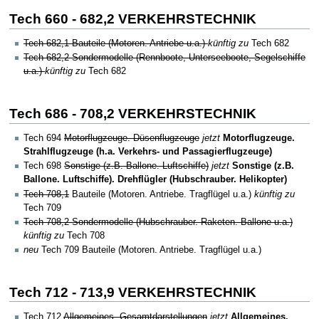
Tech 660 - 682,2 VERKEHRSTECHNIK
Tech 682,1 Bauteile (Motoren. Antriebe u.a.)
künftig zu
Tech 682
Tech 682,2 Sondermodelle (Rennboote, Unterseeboote, Segelschiffe
u.a.)
künftig zu
Tech 682
Tech 686 - 708,2 VERKEHRSTECHNIK
Tech 694
Motorflugzeuge. Düsenflugzeuge
jetzt
Motorflugzeuge.
Strahlflugzeuge (h.a. Verkehrs- und Passagierflugzeuge)
Tech 698
Sonstige (z.B. Ballone. Luftschiffe)
jetzt
Sonstige (z.B.
Ballone. Luftschiffe). Drehflügler (Hubschrauber. Helikopter)
Tech 708,1
Bauteile (Motoren. Antriebe. Tragflügel u.a.)
künftig zu
Tech 709
Tech 708,2 Sondermodelle (Hubschrauber. Raketen. Ballone u.a.)
künftig zu
Tech 708
neu
Tech 709 Bauteile (Motoren. Antriebe. Tragflügel u.a.)
Tech 712 - 713,9 VERKEHRSTECHNIK
Tech 712
Allgemeines. Gesamtdarstellungen
jetzt
Allgemeines.