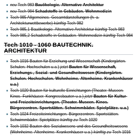
neu
Tech 983
Bauökologie. Alternative Architektur
neu
Tech 984
Schadstoffe in Gebäuden. Wohnmedizin
Tech 985 Allgemeines. Gesamtdarstellungen (h. a.
Architekturwettbewerbe)
künftig
Tech 982
Tech 985,1 Bauökologie. Alternative Architektur
künftig
Tech 983
Tech 985,2 Schadstoffe in Gebäuden. Wohnmedizin
künftig
Tech 984
Tech 1010 - 1060 BAUTECHNIK.
ARCHITEKTUR
Tech 1016
Bauten für Erziehung und Wissenschaft (Kindergärten.
Schulen. Hochschulen u.a.)
jetzt
Bauten für Wissenschaft,
Erziehungs-, Sozial- und Gesundheitswesen (Kindergärten.
Schulen. Hochschulen. Wohnheime. Altenheime. Krankenhäuser
u.a.)
Tech 1020
Bauten für kulturelle Einrichtungen (Theater. Museen.
Kinos. Funkhäuser. Kongressbauten u.a.)
jetzt
Bauten für Kultur-
und Freizeiteinrichtungen. (Theater. Museen. Kinos.
Bürgerzentren. Sportstätten. Schwimmbäder. Spielplätze. u.a.)
Tech 1024 Freizeiteinrichtungen. Bürgerzentren. Sportstätten.
Schwimmbäder. Spielplätze
künftig zu
Tech 1020
Tech 1032 Bauten des Sozialwesens und des Gesundheitswesens
(Wohnheime. Altenheime. Krankenhäuser u.a.)
künftig zu
Tech 1016