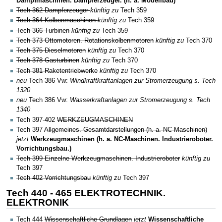
Dampfmaschinen. Dampferzeuger. (h. a. Modellbau)
Tech 362 Dampferzeuger
künftig zu
Tech 359
Tech 364 Kolbenmaschinen
künftig zu
Tech 359
Tech 366 Turbinen
künftig zu
Tech 359
Tech 373 Ottomotoren. Rotationskolbenmotoren
künftig zu
Tech 370
Tech 375 Dieselmotoren
künftig zu
Tech 370
Tech 378 Gasturbinen
künftig zu
Tech 370
Tech 381 Raketentriebwerke
künftig zu
Tech 370
neu
Tech 386 Vw:
Windkraftkraftanlagen zur Stromerzeugung s. Tech
1320
neu
Tech 386 Vw:
Wasserkraftanlagen zur Stromerzeugung s. Tech
1340
Tech 397-402
WERKZEUGMASCHINEN
Tech 397
Allgemeines. Gesamtdarstellungen (h. a. NC-Maschinen)
jetzt
Werkzeugmaschinen (h. a. NC-Maschinen. Industrieroboter.
Vorrichtungsbau.)
Tech 399 Einzelne Werkzeugmaschinen. Industrieroboter
künftig zu
Tech 397
Tech 402 Vorrichtungsbau
künftig zu
Tech 397
Tech 440 - 465 ELEKTROTECHNIK.
ELEKTRONIK
Tech 444
Wissenschaftliche Grundlagen
jetzt
Wissenschaftliche