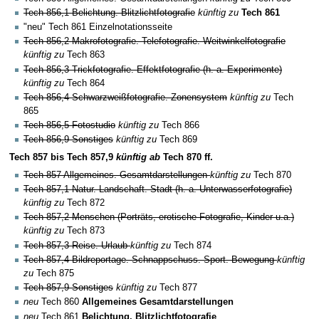
Tech 856,1 Belichtung. Blitzlichtfotografie
künftig zu
Tech 861
"neu" Tech 861 Einzelnotationsseite
Tech 856,2 Makrofotografie. Telefotografie. Weitwinkelfotografie
künftig zu
Tech 863
Tech 856,3 Trickfotografie. Effektfotografie (h. a. Experimente)
künftig zu
Tech 864
Tech 856,4 Schwarzweißfotografie. Zonensystem
künftig zu
Tech
865
Tech 856,5 Fotostudio
künftig zu
Tech 866
Tech 856,9 Sonstiges
künftig zu
Tech 869
Tech 857 bis Tech 857,9
künftig ab
Tech 870 ff.
Tech 857 Allgemeines. Gesamtdarstellungen
künftig zu
Tech 870
Tech 857,1 Natur. Landschaft. Stadt (h. a. Unterwasserfotografie)
künftig zu
Tech 872
Tech 857,2 Menschen (Porträts, erotische Fotografie, Kinder u.a.)
künftig zu
Tech 873
Tech 857,3 Reise. Urlaub
künftig zu
Tech 874
Tech 857,4 Bildreportage. Schnappschuss. Sport. Bewegung
künftig
zu
Tech 875
Tech 857,9 Sonstiges
künftig zu
Tech 877
neu
Tech 860
Allgemeines Gesamtdarstellungen
neu
Tech 861
Belichtung. Blitzlichtfotografie