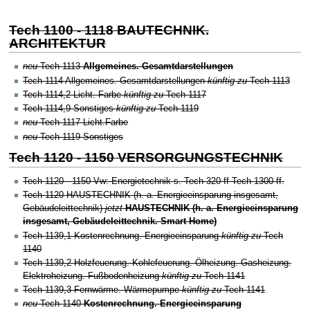
Tech 1100 - 1118 BAUTECHNIK.
ARCHITEKTUR
neu
Tech 1113
Allgemeines. Gesamtdarstellungen
Tech 1114 Allgemeines. Gesamtdarstellungen
künftig zu
Tech 1113
Tech 1114,2 Licht. Farbe
künftig zu
Tech 1117
Tech 1114,9 Sonstiges
künftig zu
Tech 1119
neu
Tech 1117 Licht.Farbe
neu
Tech 1119 Sonstiges
Tech 1120 - 1150 VERSORGUNGSTECHNIK
Tech 1120 - 1150 Vw: Energietechnik s.
Tech 320 ff
Tech 1300 ff.
Tech 1120
HAUSTECHNIK (h. a. Energieeinsparung insgesamt,
Gebäudeleittechnik)
jetzt
HAUSTECHNIK (h. a. Energieeinsparung
insgesamt, Gebäudeleittechnik. Smart Home)
Tech 1139,1 Kostenrechnung. Energieeinsparung
künftig zu
Tech
1140
Tech 1139,2 Holzfeuerung. Kohlefeuerung. Ölheizung. Gasheizung.
Elektroheizung. Fußbodenheizung
künftig zu
Tech 1141
Tech 1139,3 Fernwärme. Wärmepumpe
künftig zu
Tech 1141
neu
Tech 1140
Kostenrechnung. Energieeinsparung