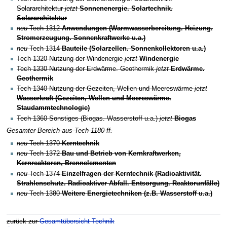
Solararchitektur
jetzt
Sonnenenergie. Solartechnik.
Solararchitektur
neu
Tech 1312
Anwendungen (Warmwasserbereitung. Heizung.
Stromerzeugung. Sonnenkraftwerke u.a.)
neu
Tech 1314
Bauteile (Solarzellen. Sonnenkollektoren u.a.)
Tech 1320
Nutzung der Windenergie
jetzt
Windenergie
Tech 1330
Nutzung der Erdwärme. Geothermik
jetzt
Erdwärme.
Geothermik
Tech 1340
Nutzung der Gezeiten, Wellen und Meereswärme
jetzt
Wasserkraft (Gezeiten, Wellen und Meereswärme.
Staudammtechnologie)
Tech 1360
Sonstiges (Biogas. Wasserstoff u.a.)
jetzt
Biogas
Gesamter Bereich aus Tech 1180 ff.
neu
Tech 1370
Kerntechnik
neu
Tech 1372
Bau und Betrieb von Kernkraftwerken,
Kernreaktoren, Brennelementen
neu
Tech 1374
Einzelfragen der Kerntechnik (Radioaktivität.
Strahlenschutz. Radioaktiver Abfall. Entsorgung. Reaktorunfälle)
neu
Tech 1380
Weitere Energietechniken (z.B. Wasserstoff u.a.)
zurück zur
Gesamtübersicht Technik