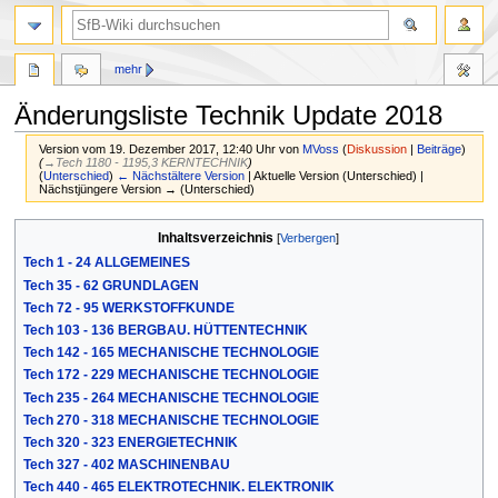
mehr
Änderungsliste Technik Update 2018
Version vom 19. Dezember 2017, 12:40 Uhr von
MVoss
(
Diskussion
|
Beiträge
)
(
→‎Tech 1180 - 1195,3 KERNTECHNIK
)
(
Unterschied
)
← Nächstältere Version
| Aktuelle Version (Unterschied) |
Nächstjüngere Version → (Unterschied)
Zur
Zur
Inhaltsverzeichnis
Navigation
Suche
Tech 1 - 24 ALLGEMEINES
springen
springen
Tech 35 - 62 GRUNDLAGEN
Tech 72 - 95 WERKSTOFFKUNDE
Tech 103 - 136 BERGBAU. HÜTTENTECHNIK
Tech 142 - 165 MECHANISCHE TECHNOLOGIE
Tech 172 - 229 MECHANISCHE TECHNOLOGIE
Tech 235 - 264 MECHANISCHE TECHNOLOGIE
Tech 270 - 318 MECHANISCHE TECHNOLOGIE
Tech 320 - 323 ENERGIETECHNIK
Tech 327 - 402 MASCHINENBAU
Tech 440 - 465 ELEKTROTECHNIK. ELEKTRONIK