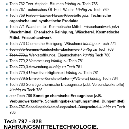
Tech 762 Teer. Asphalt. Bitumen
künftig zu
Tech 755
Tech 767 Technisches Öl. Fett. Wachs
künftig zu
Tech 769
Tech 769
Farben. Lacke. Harze. Klebstoffe
jetzt
Technische
organische und synthetische Produkte
Tech 771
Waschmittel. Kosmetische Mittel. Friseurhandwerk
jetzt
Waschmittel. Chemische Reinigung, Wäscherei. Kosmetische
Mittel. Friseurhandwerk
Tech 773 Chemische Reinigung. Wäscherei
künftig zu
Tech 771
Tech 775 Gummi. Kautschuk. Elastomere
künftig zu
Tech 769
Tech 779,1
Werkstoffkunde. Eigenschaften
künftig
Tech 780
Tech 779,2 Verarbeitung
künftig zu
Tech 781
Tech 779,3 Anwendung
künftig zu
Tech 781
Tech 779,4 Umweltverträglichkeit
künftig zu
Tech 781
Tech 779,5 Einzelne Kunststoffarten (PVC u.a.)
künftig
Tech 784
Tech 783 Sonstige chemische Erzeugnisse (z.B. Verbundwerkstoffe)
künftig zu
Tech 786
neu
Tech 786
Sonstige chemische Erzeugnisse (z.B.
Verbundwerkstoffe. Schädlingsbekämpfungsmittel, Düngemittel)
Tech 787 Schädlingsbekämpfungsmittel. Düngemittel
künftig zu
Tech
786
Tech 797 - 828
NAHRUNGSMITTELTECHNOLOGIE.