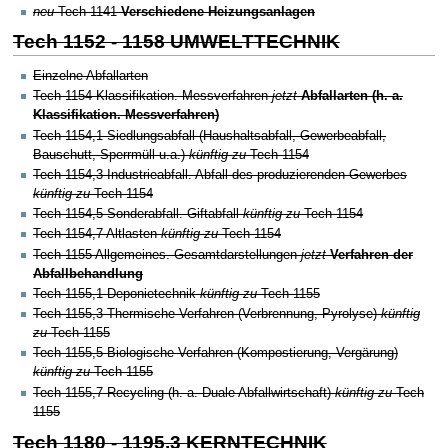
neu
Tech 1141
Verschiedene Heizungsanlagen
Tech 1152 - 1158 UMWELTTECHNIK
Einzelne Abfallarten
Tech 1154
Klassifikation. Messverfahren
jetzt
Abfallarten (h. a.
Klassifikation. Messverfahren)
Tech 1154,1 Siedlungsabfall (Haushaltsabfall, Gewerbeabfall,
Bauschutt, Sperrmüll u.a.)
künftig zu
Tech 1154
Tech 1154,3 Industrieabfall. Abfall des produzierenden Gewerbes
künftig zu
Tech 1154
Tech 1154,5 Sonderabfall. Giftabfall
künftig zu
Tech 1154
Tech 1154,7 Altlasten
künftig zu
Tech 1154
Tech 1155
Allgemeines. Gesamtdarstellungen
jetzt
Verfahren der
Abfallbehandlung
Tech 1155,1 Deponietechnik
künftig zu
Tech 1155
Tech 1155,3 Thermische Verfahren (Verbrennung, Pyrolyse)
künftig
zu
Tech 1155
Tech 1155,5 Biologische Verfahren (Kompostierung, Vergärung)
künftig zu
Tech 1155
Tech 1155,7 Recycling (h. a. Duale Abfallwirtschaft)
künftig zu
Tech
1155
Tech 1180 - 1195,3 KERNTECHNIK