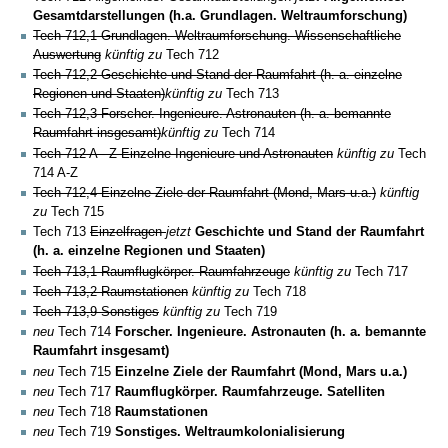
Gesamtdarstellungen (h.a. Grundlagen. Weltraumforschung)
Tech 712,1 Grundlagen. Weltraumforschung. Wissenschaftliche
Auswertung
künftig zu
Tech 712
Tech 712,2 Geschichte und Stand der Raumfahrt (h. a. einzelne
Regionen und Staaten)
künftig zu
Tech 713
Tech 712,3 Forscher. Ingenieure. Astronauten (h. a. bemannte
Raumfahrt insgesamt)
künftig zu
Tech 714
Tech 712 A - Z Einzelne Ingenieure und Astronauten
künftig zu
Tech
714 A-Z
Tech 712,4 Einzelne Ziele der Raumfahrt (Mond, Mars u.a.)
künftig
zu
Tech 715
Tech 713
Einzelfragen
jetzt
Geschichte und Stand der Raumfahrt
(h. a. einzelne Regionen und Staaten)
Tech 713,1 Raumflugkörper. Raumfahrzeuge
künftig zu
Tech 717
Tech 713,2 Raumstationen
künftig zu
Tech 718
Tech 713,9 Sonstiges
künftig zu
Tech 719
neu
Tech 714
Forscher. Ingenieure. Astronauten (h. a. bemannte
Raumfahrt insgesamt)
neu
Tech 715
Einzelne Ziele der Raumfahrt (Mond, Mars u.a.)
neu
Tech 717
Raumflugkörper. Raumfahrzeuge. Satelliten
neu
Tech 718
Raumstationen
neu
Tech 719
Sonstiges. Weltraumkolonialisierung