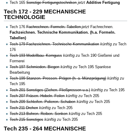
Tech 165
Sonstige Fertigungstechniken
jetzt
Additive Fertigung
Tech 172 - 229 MECHANISCHE
TECHNOLOGIE
Tech 176
Fachrechnen. Formeln. Tabellen
jetzt
Fachrechnen.
Fachzeichnen. Technische Kommunikation. (h.a. Formeln.
Tabellen)
Tech 179 Fachzeichnen. Technische Kommunikation
künftig zu
Tech
176
Tech 193 Modellbau. Kernguss
künftig zu
Tech 190 Gießerei und
Formerei
Tech 197 Schmieden. Biegen
künftig zu
Tech 195 Spanlose
Bearbeitung
Tech 199 Stanzen. Pressen. Prägen (h. a. Münzprägung)
künftig zu
Tech 195
Tech 201 Sonstiges (Ziehen. Fließpressen u.a.)
künftig zu
Tech 195
Tech 207 Fräsen. Hobeln. Feilen
künftig zu
Tech 205
Tech 209 Schleifen. Polieren. Schaben
künftig zu
Tech 205
Tech 211 Drehen
künftig zu
Tech 205
Tech 213 Bohren. Reiben. Senken
künftig zu
Tech 205
Tech 215 Sonstiges
künftig zu
Tech 205
Tech 235 - 264 MECHANISCHE