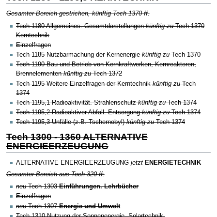
Gesamter Bereich gestrichen, künftig Tech 1370 ff.
Tech 1180 Allgemeines. Gesamtdarstellungen
künftig zu
Tech 1370
Kerntechnik
Einzelfragen
Tech 1185 Nutzbarmachung der Kernenergie
künftig zu
Tech 1370
Tech 1190 Bau und Betrieb von Kernkraftwerken, Kernreaktoren,
Brennelementen
künftig zu
Tech 1372
Tech 1195 Weitere Einzelfragen der Kerntechnik
künftig zu
Tech
1374
Tech 1195,1 Radioaktivität. Strahlenschutz
künftig zu
Tech 1374
Tech 1195,2 Radioaktiver Abfall. Entsorgung
künftig zu
Tech 1374
Tech 1195,3 Unfälle (z.B. Tschernobyl)
künftig zu
Tech 1374
Tech 1300 - 1360 ALTERNATIVE
ENERGIEERZEUGUNG
ALTERNATIVE ENERGIEERZEUGUNG
jetzt
ENERGIETECHNIK
Gesamter Bereich aus Tech 320 ff:
neu
Tech 1303
Einführungen. Lehrbücher
Einzelfragen
neu
Tech 1307
Energie und Umwelt
Tech 1310
Nutzung der Sonnenenergie. Solartechnik.