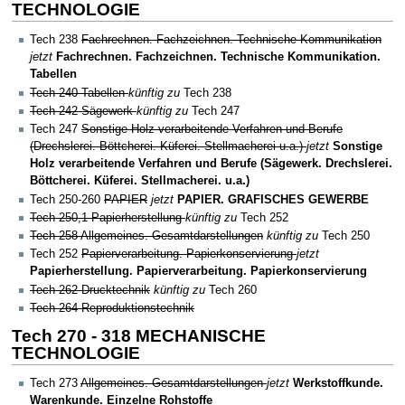
TECHNOLOGIE
Tech 238
Fachrechnen. Fachzeichnen. Technische Kommunikation
jetzt
Fachrechnen. Fachzeichnen. Technische Kommunikation.
Tabellen
Tech 240 Tabellen
künftig zu
Tech 238
Tech 242 Sägewerk
künftig zu
Tech 247
Tech 247
Sonstige Holz verarbeitende Verfahren und Berufe
(Drechslerei. Böttcherei. Küferei. Stellmacherei u.a.)
jetzt
Sonstige
Holz verarbeitende Verfahren und Berufe (Sägewerk. Drechslerei.
Böttcherei. Küferei. Stellmacherei. u.a.)
Tech 250-260
PAPIER
jetzt
PAPIER. GRAFISCHES GEWERBE
Tech 250,1 Papierherstellung
künftig zu
Tech 252
Tech 258 Allgemeines. Gesamtdarstellungen
künftig zu
Tech 250
Tech 252
Papierverarbeitung. Papierkonservierung
jetzt
Papierherstellung. Papierverarbeitung. Papierkonservierung
Tech 262 Drucktechnik
künftig zu
Tech 260
Tech 264 Reproduktionstechnik
Tech 270 - 318 MECHANISCHE
TECHNOLOGIE
Tech 273
Allgemeines. Gesamtdarstellungen
jetzt
Werkstoffkunde.
Warenkunde. Einzelne Rohstoffe