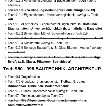
Tech 916,3
Verdingungsordnung für Bauleistungen (VOB)
künftig
Tech 917
neu
Tech 917
Verdingungsordnung für Bauleistungen (VOB)
Tech 919,1 Eigenschaften. Umweltverträglichkeit.
künftig zu
Tech
919
Tech 919
Allgemeines. Gesamtdarstellungen
jetzt
Baustoffkunde.
Eigenschaften. Umweltverträglichkeit (h. a. natürliche Baustoffe)
Tech 919,2 Bindemittel. Mörtel. Beton
künftig zu
Tech 919
Tech 919,3 Bausteine. Natursteine. Ziegel. Lehm
künftig zu
Tech 919
Tech 919,4 Kunststoffe
künftig zu
Tech 919
Tech 919,9 Sonstige Baustoffe (z.B. Glas, Bitumen, Asphalt)
künftig
zu
Tech 919
Tech 945
Sonstige Berufe (z.B. Glaser. Estrichleger)
jetzt
Sonstige
Berufe (z.B. Glaser. Pflasterer. Estrichleger)
Tech 950 - 998 BAUTECHNIK. ARCHITEKTUR
Tech 961 Traglufthallen
Tech 970
Grundbau. Brunnenbau
jetzt
Tiefbau. Erdbau.
Brunnenbau. Tunnelbau. Bodenmechanik
Tech 972 Erdbau. Bodenmechanik
künftig zu
Tech 970
Tech 974 Tunnelbau
künftig zu
Tech 970
neu
Tech 982
Allgemeines. Gesamtdarstellungen (h. a.
Architekturwettbewerbe)