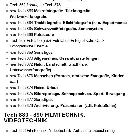
Tech 862
künftig zu
Tech 878
neu
Tech 863
Makrofotografie. Telefotografie.
Weitwinkelfotografie
neu
Tech 864
Trickfotografie. Effektfotografie (h. a. Experimente)
neu
Tech 865
Schwarzweißfotografie. Zonensystem
neu
Tech 866
Fotostudio
Tech 867
Fotolabor
jetzt
Fotolabor. Fotografische Optik.
Fotografische Chemie
neu
Tech 869
Sonstiges
neu
Tech 870
Allgemeines. Gesamtdarstellungen
neu
Tech 872
Natur. Landschaft. Stadt (h. a.
Unterwasserfotografie)
neu
Tech 873
Menschen (Porträts, erotische Fotografie, Kinder
u.a.)
neu
Tech 874
Reise. Urlaub
neu
Tech 875
Bildreportage. Schnappschuss. Sport. Bewegung
neu
Tech 877
Sonstiges
neu
Tech 878
Archivierung. Präsentation (z.B. Fotobücher)
Tech 880 - 890 FILMTECHNIK.
VIDEOTECHNIK
Tech 883
Filmtechnik. Videotechnik. Aufnahme. Speicherung.