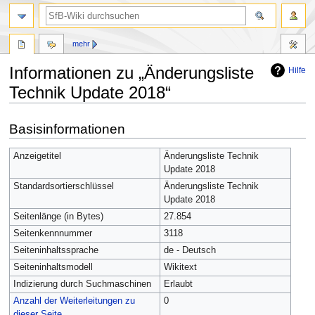
mehr
Informationen zu „Änderungsliste
Hilfe
Technik Update 2018“
Zur
Zur
Basisinformationen
Navigation
Suche
springen
springen
Anzeigetitel
Änderungsliste Technik
Update 2018
Standardsortierschlüssel
Änderungsliste Technik
Update 2018
Seitenlänge (in Bytes)
27.854
Seitenkennnummer
3118
Seiteninhaltssprache
de - Deutsch
Seiteninhaltsmodell
Wikitext
Indizierung durch Suchmaschinen
Erlaubt
Anzahl der Weiterleitungen zu
0
dieser Seite