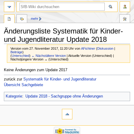
mehr
Änderungsliste Systematik für Kinder-
und Jugendliteratur Update 2018
Version vom 27. November 2017, 11:20 Uhr von
AFichtner
(
Diskussion
|
Beiträge
)
(
Unterschied
)
← Nächstältere Version
| Aktuelle Version (Unterschied) |
Nächstjüngere Version → (Unterschied)
Zur
Zur
Keine Änderungen zum Update 2017
Navigation
Suche
zurück zur
Systematik für Kinder- und Jugendliteratur
springen
springen
Übersicht Sachgebiete
Kategorie
:
Update 2018 - Sachgruppe ohne Änderungen