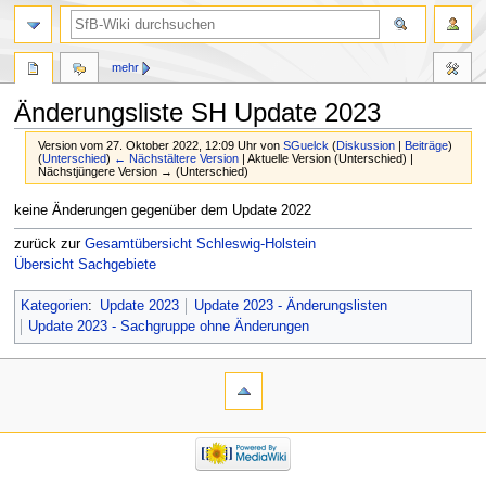
mehr
Änderungsliste SH Update 2023
Version vom 27. Oktober 2022, 12:09 Uhr von
SGuelck
(
Diskussion
|
Beiträge
)
(
Unterschied
)
← Nächstältere Version
| Aktuelle Version (Unterschied) |
Nächstjüngere Version → (Unterschied)
Zur
Zur
keine Änderungen gegenüber dem Update 2022
Navigation
Suche
zurück zur
Gesamtübersicht Schleswig-Holstein
springen
springen
Übersicht Sachgebiete
Kategorien
:
Update 2023
Update 2023 - Änderungslisten
Update 2023 - Sachgruppe ohne Änderungen