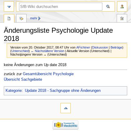
mehr
Änderungsliste Psychologie Update
2018
Version vom 20. Oktober 2017, 08:47 Uhr von
AFichtner
(
Diskussion
|
Beiträge
)
(
Unterschied
)
← Nächstältere Version
| Aktuelle Version (Unterschied) |
Nächstjüngere Version → (Unterschied)
Zur
Zur
keine Änderungen zum Up date 2018
Navigation
Suche
zurück zur
Gesamtübersicht Psychologie
springen
springen
Übersicht Sachgebiete
Kategorie
:
Update 2018 - Sachgruppe ohne Änderungen