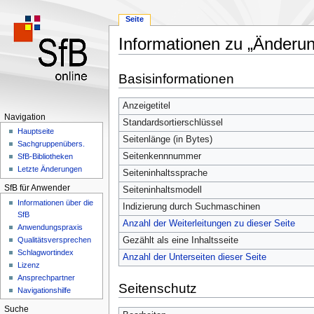
Seite
Informationen zu „Änderun
Zur
Zur
Basisinformationen
Navigation
Suche
springen
springen
Anzeigetitel
Navigation
Standardsortierschlüssel
Hauptseite
Seitenlänge (in Bytes)
Sachgruppenübers.
Seitenkennnummer
SfB-Bibliotheken
Letzte Änderungen
Seiteninhaltssprache
SfB für Anwender
Seiteninhaltsmodell
Informationen über die
Indizierung durch Suchmaschinen
SfB
Anzahl der Weiterleitungen zu dieser Seite
Anwendungspraxis
Gezählt als eine Inhaltsseite
Qualitätsversprechen
Schlagwortindex
Anzahl der Unterseiten dieser Seite
Lizenz
Ansprechpartner
Seitenschutz
Navigationshilfe
Suche